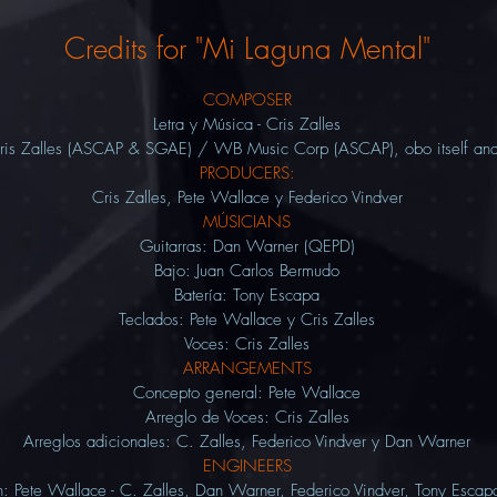
Credits for "Mi Laguna Mental"
COMPOSER
Letra y Música - Cris Zalles
ris Zalles (A
SCAP & SGAE) /
W
B Music Corp (ASCAP), obo itself an
PRODUCERS:
Cris Zalles, Pete Wallace y Federico Vindver
MÚSICIANS
Guitarras: Dan Warner (QEPD)
Bajo: Juan Carlos Bermudo
Batería: Tony Escapa
Teclados: Pete Wallace y Cris Zalles
Voces: Cris Zalles
ARRANGEMENTS
Concepto general: Pete Wallace
Arreglo de Voces: Cris Zalles
Arreglos adicionales: C.
Zalles, Federico Vindver y Dan Warner
ENGINEERS
: Pete Wallace - C. Zalles, Dan Warner, Federico Vindver, Tony Escap