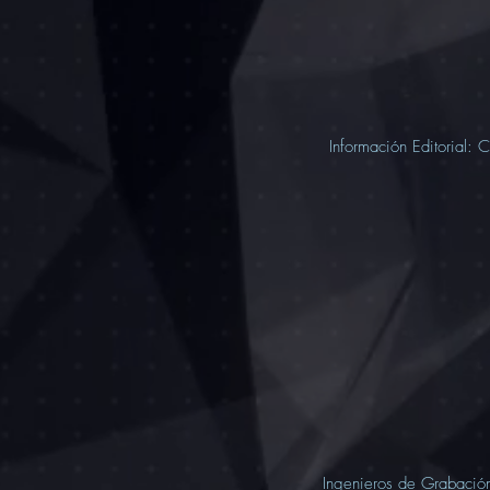
Información Editorial:
C
Ingenieros de Grabación