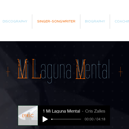
DISCOGRAPHY
SINGER-SONGWRITER
BIOGRAPHY
COACHI
+
Mi Laguna Mental
+
M
L
M
1 Mi Laguna Mental
Cris Zalles
LYRIC
00:00 / 04:18