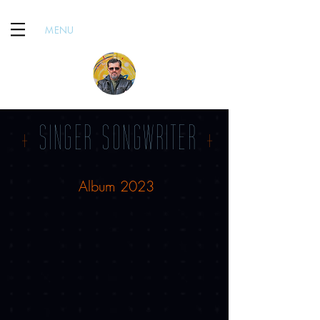
MENU
+
SINGER
SONGWRITER
+
Album 2023