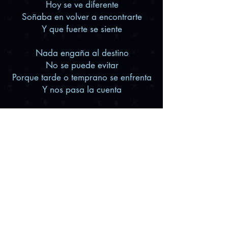
Hoy se ve diferente
Soñaba en volver a encontrarte
Y que fuerte se siente
Nada engaña al destino
No se puede evitar
Porque tarde o temprano se enfrenta
Y nos pasa la cuenta
Oh oh oh oh
Vamos dando vueltas en un carrusel
Oh oh oh oh
Vamos dando vueltas en un carrusel
Nadie nos puede culpar
Por dejarnos llevar
Somos aire, somos fuego
Somos almas en busca de un lugar
Un lugar sin final