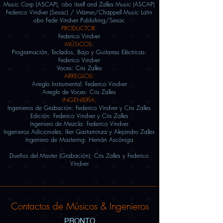
Music Corp (ASCAP), obo itself and Zalles Music (ASCAP)
Federico Vindver (Sesac) / Warner/Chappell Music Latin
obo Fede Vindver Publishing/Sesac
PRODUCTOR:
Federico Vindver
MÚSICOS:
Programación, Teclados, Bajo y Guitarras Eléctricas:
Federico Vindver
Voces: Cris Zalles
ARREGLOS:
Arreglo Instrumental: Federico Vindver
Arreglo de Voces: Cris Zalles
INGENIERÍA:
Ingenieros de G
rabación: Federico Vindver y Cris Zalles
Edición:
Federico Vindver y Cris Zalles
Ingeniero de Mezcla: Federico Vindver
Ingenieros Adicionale
s: Iker Gastaminza y Alejandro Zalles
Ingeniero de Mastering: Hernán Ascóniga
Dueños del Master (Grabación): Cris Zalles y Federico
Vindver
Contactos de Músicos & Ingenieros
PRONTO